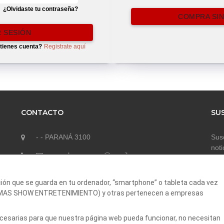
¿Olvidaste tu contraseña?
COMPRA SIN
R SESIÓN
tienes cuenta?
Registrate aquí
CONTACTO
SU
- - PARANÁ 3100
Susc
noti
masshowparana@gmail.com
ción que se guarda en tu ordenador, “smartphone” o tableta cada vez
a (MAS SHOW ENTRETENIMIENTO) y otras pertenecen a empresas
necesarias para que nuestra página web pueda funcionar, no necesitan