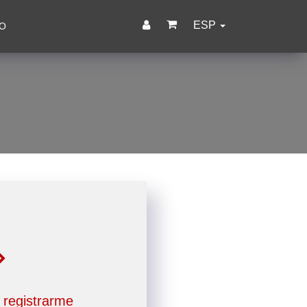
ESP
O
 registrarme