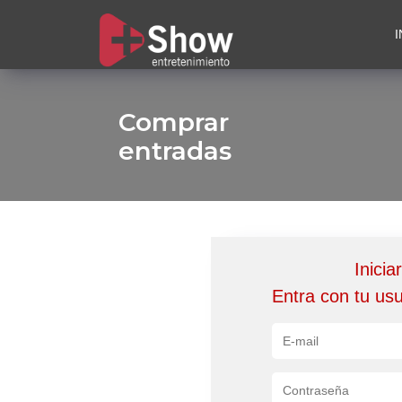
I
Comprar
entradas
Inicia
Entra con tu us